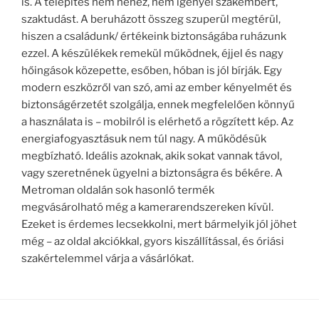
is. A telepítés nem nehéz, nem igényel szakembert,
szaktudást. A beruházott összeg szuperül megtérül,
hiszen a családunk/ értékeink biztonságába ruházunk
ezzel. A készülékek remekül működnek, éjjel és nagy
hőingások közepette, esőben, hóban is jól bírják. Egy
modern eszközről van szó, ami az ember kényelmét és
biztonságérzetét szolgálja, ennek megfelelően könnyű
a használata is – mobilról is elérhető a rögzített kép. Az
energiafogyasztásuk nem túl nagy. A működésük
megbízható. Ideális azoknak, akik sokat vannak távol,
vagy szeretnének ügyelni a biztonságra és békére. A
Metroman oldalán sok hasonló termék
megvásárolható még a kamerarendszereken kívül.
Ezeket is érdemes lecsekkolni, mert bármelyik jól jöhet
még – az oldal akciókkal, gyors kiszállítással, és óriási
szakértelemmel várja a vásárlókat.