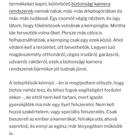
termékeket kapni, különböző
biztonsági kamera
rendszerek
vannak náluk, más-más árkategóriában és
más-más tudással. Egy csomót végig néztem, és úgy
látom, hogy tökéletesek volnának a kempingbe. Mintha
ide tervezték volna őket. Persze más célra is
felhasználhatóak, a kemping csak egy ezek közül. Ahol
védeni kell a területet, ott bevethetők. Legyen szó
magánszemély otthonáról, céges irodáról, garázsról,
udvarról, raktárról, ezek a biztonsági kamera
rendszerek bármikor jól tudnak jönni.
A telepítésük könnyű – én is megijedtem először, hogy
biztos nehéz lesz, és kihez fogok segítségért fordulni
ekkor -, de ettől nem kell tartani, mert igazán
gyerekjáték ma már egy ilyet felszerelni. Nem kell
hozzá szakértelem, vagy speciális felszerelés. Csak
beszereli az ember a kamerákat, felrakja oda, ahová
szeretné, és ennyi az egész, már lényegében működik
is.