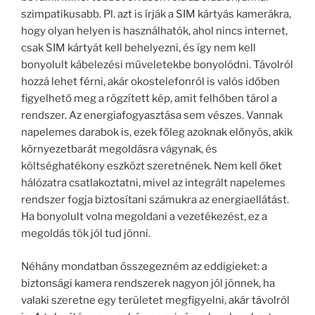
szimpatikusabb. Pl. azt is írják a SIM kártyás kamerákra,
hogy olyan helyen is használhatók, ahol nincs internet,
csak SIM kártyát kell behelyezni, és így nem kell
bonyolult kábelezési műveletekbe bonyolódni. Távolról
hozzá lehet férni, akár okostelefonról is valós időben
figyelhető meg a rögzített kép, amit felhőben tárol a
rendszer. Az energiafogyasztása sem vészes. Vannak
napelemes darabok is, ezek főleg azoknak előnyös, akik
környezetbarát megoldásra vágynak, és
költséghatékony eszközt szeretnének. Nem kell őket
hálózatra csatlakoztatni, mivel az integrált napelemes
rendszer fogja biztosítani számukra az energiaellátást.
Ha bonyolult volna megoldani a vezetékezést, ez a
megoldás tök jól tud jönni.
Néhány mondatban összegezném az eddigieket: a
biztonsági kamera rendszerek nagyon jól jönnek, ha
valaki szeretne egy területet megfigyelni, akár távolról