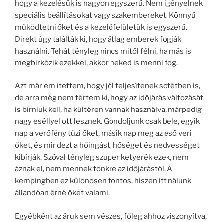
hogy a kezelésük is nagyon egyszerű. Nem igényelnek
speciális beállításokat vagy szakembereket. Könnyű
működtetni őket és a kezelőfelületük is egyszerű.
Direkt úgy találták ki, hogy átlag emberek fogják
használni. Tehát tényleg nincs mitől félni, ha más is
megbirkózik ezekkel, akkor neked is menni fog.
Azt már említettem, hogy jól teljesítenek sötétben is,
de arra még nem tértem ki, hogy az időjárás változását
is bírniuk kell, ha kültéren vannak használva, márpedig
nagy eséllyel ott lesznek. Gondoljunk csak bele, egyik
nap a verőfény tűzi őket, másik nap meg az eső veri
őket, és mindezt a hőingást, hőséget és nedvességet
kibírják. Szóval tényleg szuper ketyerék ezek, nem
áznak el, nem mennek tönkre az időjárástól. A
kempingben ez különösen fontos, hiszen itt nálunk
állandóan érné őket valami.
Egyébként az áruk sem vészes, főleg ahhoz viszonyítva,