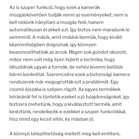
Az is szuper funkció, hogy ezek a kamerák
mozgáskövetően tudják venni az eseményeket, nem is
kell nekünk irányítani a mozgás felé, hanem
automatikusan érzékeli ezt. Így biztos nem maradunk le
semmiről. A másik, amit imádok bennük, hogy kiváló
képminőségben dolgoznak, így könnyen
beazonosíthatóak az arcok. Régen sok gondot okozott,
mikor nem volt még ilyen fejlett a technika, hogy
látszódnak ugyan a formák, de nehéz kivenni belőlük
bármi konkrétat. Szerencsére ezek a biztonsági kamera
rendszerek már megugrották ezt a problémát. Egy
csomó éjszaka is szépen rögzít. Az egyes termékek
leírásánál fel is tüntetik ezeket a jó tulajdonságokat, így
biztosra mehetünk, hogy a kiválasztott termék, amit
kinéztünk, rendelkezik-e ezekkel a szuper funkciókkal,
hisz mind egy kicsit eltér, és másban jó.
A könnyű telepíthetőség mellett meg kell említeni,