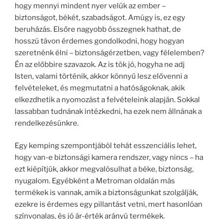
hogy mennyi mindent nyer velük az ember –
biztonságot, békét, szabadságot. Amúgy is, ez egy
beruházás. Elsőre nagyobb összegnek hathat, de
hosszú távon érdemes gondolkodni, hogy hogyan
szeretnénk élni – biztonságérzetben, vagy félelemben?
Én az előbbire szavazok. Az is tök jó, hogyha ne adj
Isten, valami történik, akkor könnyű lesz elővenni a
felvételeket, és megmutatni a hatóságoknak, akik
elkezdhetik a nyomozást a felvételeink alapján. Sokkal
lassabban tudnának intézkedni, ha ezek nem állnának a
rendelkezésünkre.
Egy kemping szempontjából tehát esszenciális lehet,
hogy van-e biztonsági kamera rendszer, vagy nincs – ha
ezt kiépítjük, akkor megvalósulhat a béke, biztonság,
nyugalom. Egyébként a Metroman oldalán más
termékek is vannak, amik a biztonságunkat szolgálják,
ezekre is érdemes egy pillantást vetni, mert hasonlóan
színvonalas, és jó ár-érték arányú termékek.