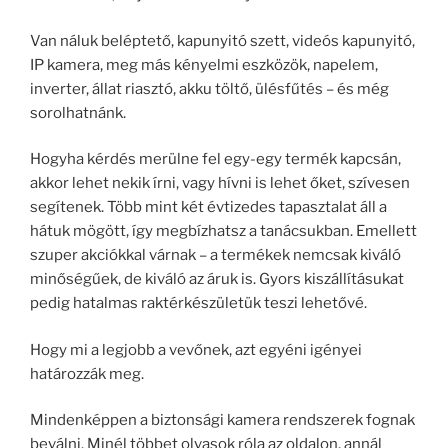
Van náluk beléptető, kapunyitó szett, videós kapunyitó,
IP kamera, meg más kényelmi eszközök, napelem,
inverter, állat riasztó, akku töltő, ülésfűtés – és még
sorolhatnánk.
Hogyha kérdés merülne fel egy-egy termék kapcsán,
akkor lehet nekik írni, vagy hívni is lehet őket, szívesen
segítenek. Több mint két évtizedes tapasztalat áll a
hátuk mögött, így megbízhatsz a tanácsukban. Emellett
szuper akciókkal várnak – a termékek nemcsak kiváló
minőségűek, de kiváló az áruk is. Gyors kiszállításukat
pedig hatalmas raktérkészületük teszi lehetővé.
Hogy mi a legjobb a vevőnek, azt egyéni igényei
határozzák meg.
Mindenképpen a biztonsági kamera rendszerek fognak
beválni. Minél többet olvasok róla az oldalon, annál