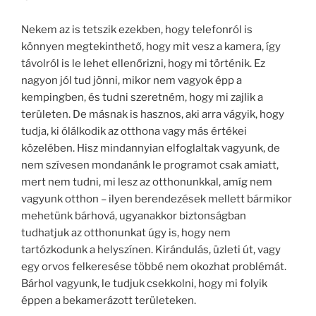
Nekem az is tetszik ezekben, hogy telefonról is
könnyen megtekinthető, hogy mit vesz a kamera, így
távolról is le lehet ellenőrizni, hogy mi történik. Ez
nagyon jól tud jönni, mikor nem vagyok épp a
kempingben, és tudni szeretném, hogy mi zajlik a
területen. De másnak is hasznos, aki arra vágyik, hogy
tudja, ki ólálkodik az otthona vagy más értékei
közelében. Hisz mindannyian elfoglaltak vagyunk, de
nem szívesen mondanánk le programot csak amiatt,
mert nem tudni, mi lesz az otthonunkkal, amíg nem
vagyunk otthon – ilyen berendezések mellett bármikor
mehetünk bárhová, ugyanakkor biztonságban
tudhatjuk az otthonunkat úgy is, hogy nem
tartózkodunk a helyszínen. Kirándulás, üzleti út, vagy
egy orvos felkeresése többé nem okozhat problémát.
Bárhol vagyunk, le tudjuk csekkolni, hogy mi folyik
éppen a bekamerázott területeken.