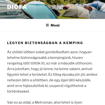
Tartalomhoz
DIÓFA
Kemping
Menü
LEGYEN BIZTONSÁGBAN A KEMPING
Az utóbbi időben sokat gondolkodtam azon, hogyan
lehetne biztonságosabb a kempingünk, hiszen
rengeteg időt töltök itt, ez már a második otthonom.
Arra jutottam, hogy jó lenne, ha lenne valami, amivel
figyelni lehet a területet. Ez főleg éjszaka jön jól, amikor
nehezen látni a sötétben, de egy éjjel látó készülék,
amit erre fejlesztettek ki, szuperül rögzíthetné a
történéseket.
Van ez az oldal, a Metroman, ahol lehet is ilyen