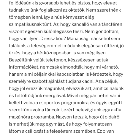
fejlődésünk is gyorsabb lehet és biztos, hogy eleget
tudnak velünk foglalkozni az oktatók. Nem szeretnénk
tömegben lenni, így a hűs környezet elég
szimpatikusnak tűnt. Az, hogy kandalló van a tánctéren
viszont egészen különlegessé teszi. Nem gondoltam,
hogy van ilyen. Dressz kód? Manapság már sehol sem
találunk, a feleségemmel imádunk elegánsan öltözni, jó
érzés, hogy a hétköznapokban is van még ilyen.
Beszéltünk velük telefonon, készségesen adtak
információkat, nemcsak elmondták, hogy mi várható,
hanem a mi céljainkkal kapcsolatban is kérdeztek, hogy
személyre szabott ajánlást tudjanak adni. Az a céljuk,
hogy jól érezzük magunkat, élvezzük azt, amit csinálunk
és feltöltődjünk energiával. Mivel még pár hetet várni
kellett volna a csoportos programokra, és úgyis együtt
szerettünk volna táncolni, ezért belevágtunk egy aktív
magánóra programba. Nagyon tetszik, hogy új oldalról
ismerhetjük meg egymást, és hogy folyamatosan
látom a csillogást a feleségem szemében. Ez olyan