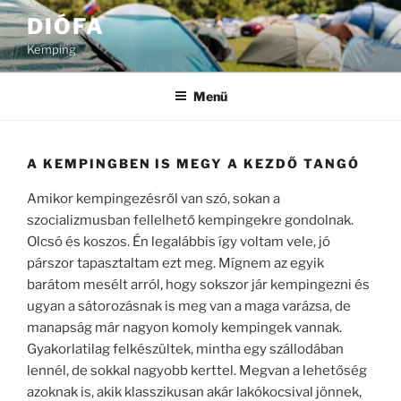
Tartalomhoz
DIÓFA
Kemping
Menü
A KEMPINGBEN IS MEGY A KEZDŐ TANGÓ
Amikor kempingezésről van szó, sokan a
szocializmusban fellelhető kempingekre gondolnak.
Olcsó és koszos. Én legalábbis így voltam vele, jó
párszor tapasztaltam ezt meg. Mígnem az egyik
barátom mesélt arról, hogy sokszor jár kempingezni és
ugyan a sátorozásnak is meg van a maga varázsa, de
manapság már nagyon komoly kempingek vannak.
Gyakorlatilag felkészültek, mintha egy szállodában
lennél, de sokkal nagyobb kerttel. Megvan a lehetőség
azoknak is, akik klasszikusan akár lakókocsival jönnek,