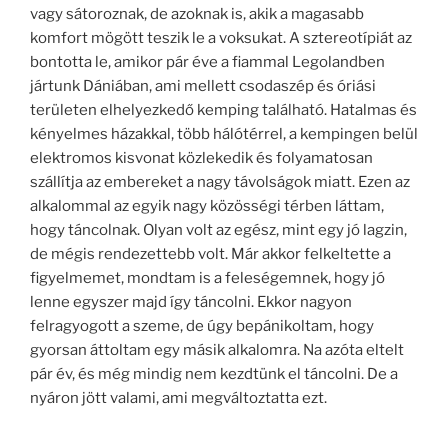
vagy sátoroznak, de azoknak is, akik a magasabb
komfort mögött teszik le a voksukat. A sztereotípiát az
bontotta le, amikor pár éve a fiammal Legolandben
jártunk Dániában, ami mellett csodaszép és óriási
területen elhelyezkedő kemping található. Hatalmas és
kényelmes házakkal, több hálótérrel, a kempingen belül
elektromos kisvonat közlekedik és folyamatosan
szállítja az embereket a nagy távolságok miatt. Ezen az
alkalommal az egyik nagy közösségi térben láttam,
hogy táncolnak. Olyan volt az egész, mint egy jó lagzin,
de mégis rendezettebb volt. Már akkor felkeltette a
figyelmemet, mondtam is a feleségemnek, hogy jó
lenne egyszer majd így táncolni. Ekkor nagyon
felragyogott a szeme, de úgy bepánikoltam, hogy
gyorsan áttoltam egy másik alkalomra. Na azóta eltelt
pár év, és még mindig nem kezdtünk el táncolni. De a
nyáron jött valami, ami megváltoztatta ezt.