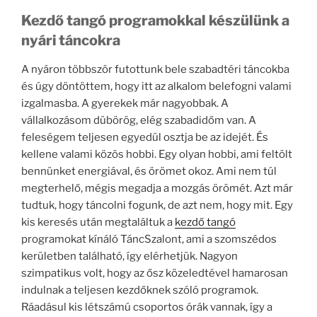
Kezdő tangó programokkal készülünk a
nyári táncokra
A nyáron többször futottunk bele szabadtéri táncokba
és úgy döntöttem, hogy itt az alkalom belefogni valami
izgalmasba. A gyerekek már nagyobbak. A
vállalkozásom dübörög, elég szabadidőm van. A
feleségem teljesen egyedül osztja be az idejét. És
kellene valami közös hobbi. Egy olyan hobbi, ami feltölt
bennünket energiával, és örömet okoz. Ami nem túl
megterhelő, mégis megadja a mozgás örömét. Azt már
tudtuk, hogy táncolni fogunk, de azt nem, hogy mit. Egy
kis keresés után megtaláltuk a
kezdő tangó
programokat kínáló TáncSzalont, ami a szomszédos
kerületben található, így elérhetjük. Nagyon
szimpatikus volt, hogy az ősz közeledtével hamarosan
indulnak a teljesen kezdőknek szóló programok.
Ráadásul kis létszámú csoportos órák vannak, így a