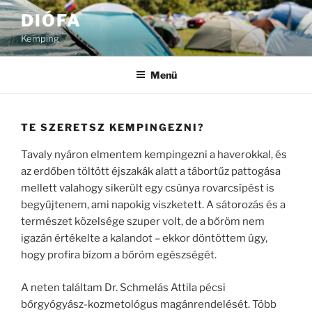
Tartalomhoz
DIÓFA
Kemping
Menü
TE SZERETSZ KEMPINGEZNI?
Tavaly nyáron elmentem kempingezni a haverokkal, és
az erdőben töltött éjszakák alatt a tábortűz pattogása
mellett valahogy sikerült egy csúnya rovarcsípést is
begyűjtenem, ami napokig viszketett. A sátorozás és a
természet közelsége szuper volt, de a bőröm nem
igazán értékelte a kalandot – ekkor döntöttem úgy,
hogy profira bízom a bőröm egészségét.
A neten találtam Dr. Schmelás Attila pécsi
bőrgyógyász-kozmetológus magánrendelését. Több