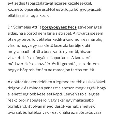
évtizedes tapasztalatával lézeres kezelésekkel,
kozmetológiai eljárásokkal és átfogó bőrgyógyászati
ellátással is foglalkozik.
Dr. Schmelás Attila
bőrgyógyász Pécs
szívében igazi
áldás, ha a bőröd nem bírja a strapát. A rovarcsípésem
óta egy piros folt éktelenkedik a karomon, és már alig
várom, hogy egy szakértő keze alá kerüljek, aki
megszabadít ettől a bosszantó nyomtól, hiszen
viszketett és csúnyán elkapartam… A korszerű
módszerek és a hozzáértés itt garantálja szerintem,
hogy a bőrproblémám ne maradjon tartós emlék.
A doktor úr a rendelőben a legmodernebb eszközökkel
dolgozik, és minden panaszt alaposan megvizsgál, hogy
a lehető legjobb kezelést kapd. Legyen szó allergiás
reakcióról, napégésről vagy akár egy makacsabb
bőrhibáról, itt olyan megoldások várnak, amelyek
gyorsak és hatékonyak – ezt kínálja ez a bőrgyógyász