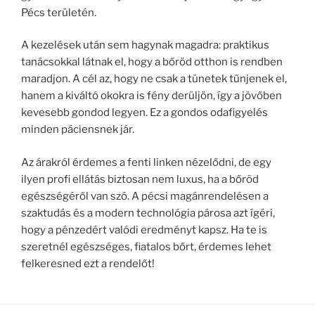
Pécs területén.
A kezelések után sem hagynak magadra: praktikus
tanácsokkal látnak el, hogy a bőröd otthon is rendben
maradjon. A cél az, hogy ne csak a tünetek tűnjenek el,
hanem a kiváltó okokra is fény derüljön, így a jövőben
kevesebb gondod legyen. Ez a gondos odafigyelés
minden páciensnek jár.
Az árakról érdemes a fenti linken nézelődni, de egy
ilyen profi ellátás biztosan nem luxus, ha a bőröd
egészségéről van szó. A pécsi magánrendelésen a
szaktudás és a modern technológia párosa azt ígéri,
hogy a pénzedért valódi eredményt kapsz. Ha te is
szeretnél egészséges, fiatalos bőrt, érdemes lehet
felkeresned ezt a rendelőt!