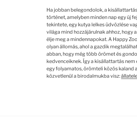
Ha jobban belegondolok, a kisállattartá
történet, amelyben minden nap egy új fe
tekintete, egy kutya lelkes üdvözlése v
világa mind hozzájárulnak ahhoz, hogy 
élje meg a mindennapokat. A Happy Zoo
olyan állomás, ahol a gazdik megtalálhat
abban, hogy még több örömet és gond
kedvenceiknek. Így a kisállattartás ne
egy folyamatos, örömteli közös kaland az 
közvetlenül a birodalmukba visz:
állatel