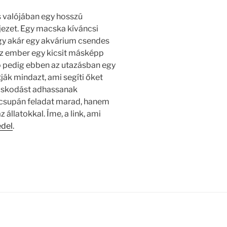
s valójában egy hosszú
jezet. Egy macska kíváncsi
agy akár egy akvárium csendes
az ember egy kicsit másképp
 pedig ebben az utazásban egy
ják mindazt, ami segíti őket
oskodást adhassanak
m csupán feladat marad, hanem
állatokkal. Íme, a link, ami
edel
.