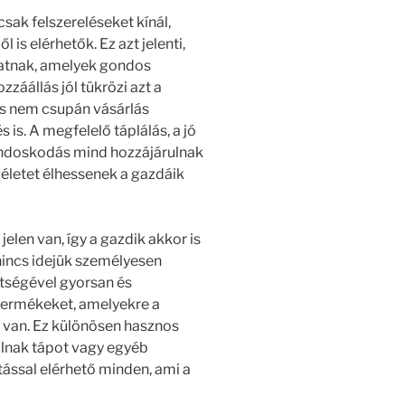
sak felszereléseket kínál,
 is elérhetők. Ez azt jelenti,
hatnak, amelyek gondos
záállás jól tükrözi azt a
tás nem csupán vásárlás
is. A megfelelő táplálás, a jó
ondoskodás mind hozzájárulnak
 életet élhessenek a gazdáik
jelen van, így a gazdik akkor is
 nincs idejük személyesen
ítségével gyorsan és
termékeket, amelyekre a
g van. Ez különösen hasznos
olnak tápot vagy egyéb
ntással elérhető minden, ami a