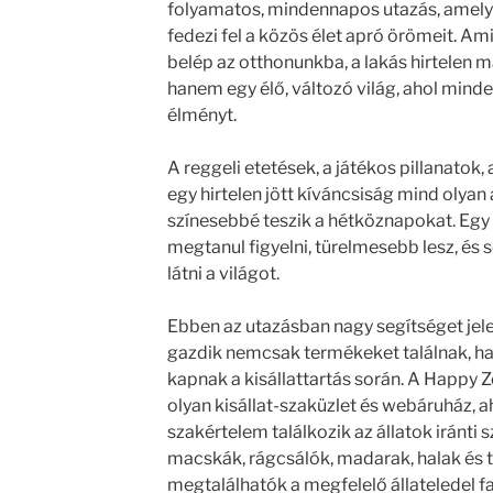
folyamatos, mindennapos utazás, amelybe
fedezi fel a közös élet apró örömeit. A
belép az otthonunkba, a lakás hirtelen m
hanem egy élő, változó világ, ahol minde
élményt.
A reggeli etetések, a játékos pillanatok
egy hirtelen jött kíváncsiság mind olya
színesebbé teszik a hétköznapokat. Egy 
megtanul figyelni, türelmesebb lesz, és
látni a világot.
Ebben az utazásban nagy segítséget jele
gazdik nemcsak termékeket találnak, h
kapnak a kisállattartás során. A Happy Z
olyan kisállat-szaküzlet és webáruház, ah
szakértelem találkozik az állatok iránti s
macskák, rágcsálók, madarak, halak és t
megtalálhatók a megfelelő állateledel fa