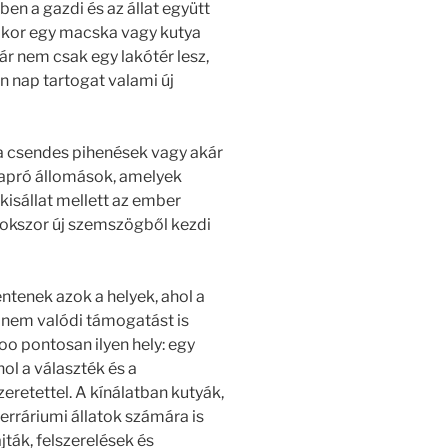
n a gazdi és az állat együtt
mikor egy macska vagy kutya
ár nem csak egy lakótér lesz,
n nap tartogat valami új
, a csendes pihenések vagy akár
n apró állomások, amelyek
kisállat mellett az ember
 sokszor új szemszögből kezdi
ntenek azok a helyek, ahol a
anem valódi támogatást is
oo pontosan ilyen hely: egy
ol a választék és a
zeretettel. A kínálatban kutyák,
erráriumi állatok számára is
jták, felszerelések és