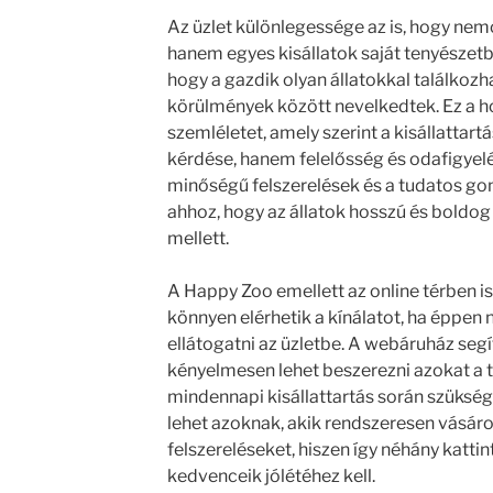
Az üzlet különlegessége az is, hogy nemc
hanem egyes kisállatok saját tenyészetből
hogy a gazdik olyan állatokkal találkoz
körülmények között nevelkedtek. Ez a hoz
szemléletet, amely szerint a kisállattar
kérdése, hanem felelősség és odafigyelés 
minőségű felszerelések és a tudatos g
ahhoz, hogy az állatok hosszú és boldog
mellett.
A Happy Zoo emellett az online térben is 
könnyen elérhetik a kínálatot, ha éppen
ellátogatni az üzletbe. A webáruház seg
kényelmesen lehet beszerezni azokat a 
mindennapi kisállattartás során szüksé
lehet azoknak, akik rendszeresen vásár
felszereléseket, hiszen így néhány katti
kedvenceik jólétéhez kell.