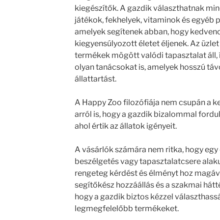
kiegészítők. A gazdik választhatnak min
játékok, fekhelyek, vitaminok és egyéb 
amelyek segítenek abban, hogy kedvenc
kiegyensúlyozott életet éljenek. Az üzle
termékek mögött valódi tapasztalat áll,
olyan tanácsokat is, amelyek hosszú tá
állattartást.
A Happy Zoo filozófiája nem csupán a k
arról is, hogy a gazdik bizalommal fordu
ahol értik az állatok igényeit.
A vásárlók számára nem ritka, hogy egy
beszélgetés vagy tapasztalatcsere alakul 
rengeteg kérdést és élményt hoz magával
segítőkész hozzáállás és a szakmai hátt
hogy a gazdik biztos kézzel választhass
legmegfelelőbb termékeket.