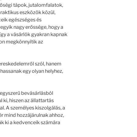
őségi tápok, jutalomfalatok,
praktikus eszközök közül,
eik egészséges és
t egyik nagy erőssége, hogy a
 így a vásárlók gyakran kapnak
von megkönnyítik az
ereskedelemről szól, hanem
lhassanak egy olyan helyhez,
 egyszerű bevásárlásból
ki, hiszen az állattartás
. A személyes kiszolgálás, a
ér mind hozzájárulnak ahhoz,
ák ki a kedvenceik számára