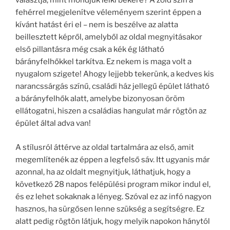
választja, mint mondjuk lelki békére? A zöld szín a
fehérrel megjelenítve véleményem szerint éppen a
kívánt hatást éri el – nem is beszélve az alatta
beillesztett képről, amelyből az oldal megnyitásakor
első pillantásra még csak a kék ég látható
bárányfelhőkkel tarkítva. Ez nekem is maga volt a
nyugalom szigete! Ahogy lejjebb tekerünk, a kedves kis
narancssárgás színű, családi ház jellegű épület látható
a bárányfelhők alatt, amelybe bizonyosan öröm
ellátogatni, hiszen a családias hangulat már rögtön az
épület által adva van!
A stílusról áttérve az oldal tartalmára az első, amit
megemlítenék az éppen a legfelső sáv. Itt ugyanis már
azonnal, ha az oldalt megnyitjuk, láthatjuk, hogy a
következő 28 napos felépülési program mikor indul el,
és ez lehet sokaknak a lényeg. Szóval ez az infó nagyon
hasznos, ha sürgősen lenne szükség a segítségre. Ez
alatt pedig rögtön látjuk, hogy melyik napokon hánytól