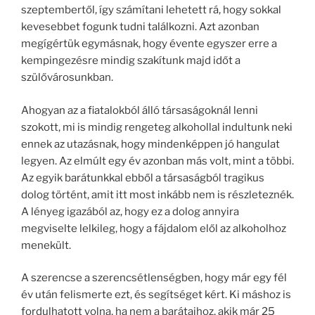
szeptembertől, így számítani lehetett rá, hogy sokkal
kevesebbet fogunk tudni találkozni. Azt azonban
megígértük egymásnak, hogy évente egyszer erre a
kempingezésre mindig szakítunk majd időt a
szülővárosunkban.
Ahogyan az a fiatalokból álló társaságoknál lenni
szokott, mi is mindig rengeteg alkohollal indultunk neki
ennek az utazásnak, hogy mindenképpen jó hangulat
legyen. Az elmúlt egy év azonban más volt, mint a többi.
Az egyik barátunkkal ebből a társaságból tragikus
dolog történt, amit itt most inkább nem is részleteznék.
A lényeg igazából az, hogy ez a dolog annyira
megviselte lelkileg, hogy a fájdalom elől az alkoholhoz
menekült.
A szerencse a szerencsétlenségben, hogy már egy fél
év után felismerte ezt, és segítséget kért. Ki máshoz is
fordulhatott volna, ha nem a barátaihoz, akik már 25