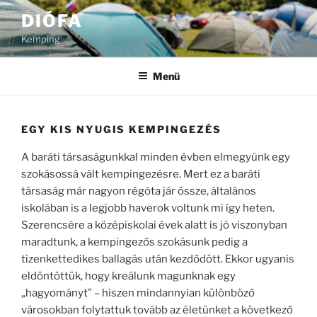
Tartalomhoz
DIÓFA
Kemping
Menü
EGY KIS NYUGIS KEMPINGEZÉS
A baráti társaságunkkal minden évben elmegyünk egy
szokásossá vált kempingezésre. Mert ez a baráti
társaság már nagyon régóta jár össze, általános
iskolában is a legjobb haverok voltunk mi így heten.
Szerencsére a középiskolai évek alatt is jó viszonyban
maradtunk, a kempingezős szokásunk pedig a
tizenkettedikes ballagás után kezdődött. Ekkor ugyanis
eldöntöttük, hogy kreálunk magunknak egy
„hagyományt” – hiszen mindannyian különböző
városokban folytattuk tovább az életünket a következő