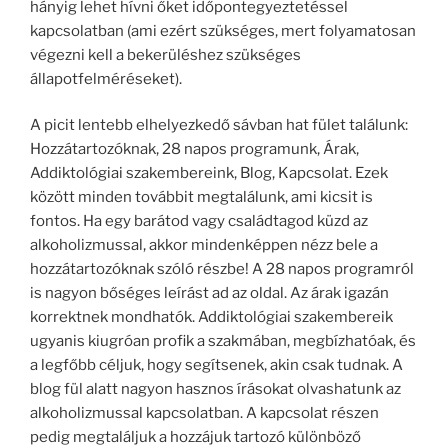
hányig lehet hívni őket időpontegyeztetéssel
kapcsolatban (ami ezért szükséges, mert folyamatosan
végezni kell a bekerüléshez szükséges
állapotfelméréseket).
A picit lentebb elhelyezkedő sávban hat fület találunk:
Hozzátartozóknak, 28 napos programunk, Árak,
Addiktológiai szakembereink, Blog, Kapcsolat. Ezek
között minden továbbit megtalálunk, ami kicsit is
fontos. Ha egy barátod vagy családtagod küzd az
alkoholizmussal, akkor mindenképpen nézz bele a
hozzátartozóknak szóló részbe! A 28 napos programról
is nagyon bőséges leírást ad az oldal. Az árak igazán
korrektnek mondhatók. Addiktológiai szakembereik
ugyanis kiugróan profik a szakmában, megbízhatóak, és
a legfőbb céljuk, hogy segítsenek, akin csak tudnak. A
blog fül alatt nagyon hasznos írásokat olvashatunk az
alkoholizmussal kapcsolatban. A kapcsolat részen
pedig megtaláljuk a hozzájuk tartozó különböző