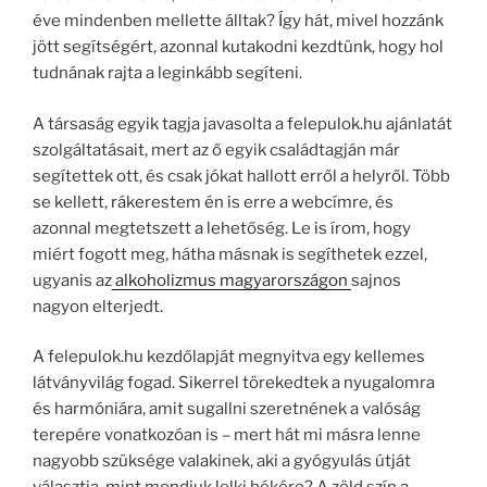
éve mindenben mellette álltak? Így hát, mivel hozzánk
jött segítségért, azonnal kutakodni kezdtünk, hogy hol
tudnának rajta a leginkább segíteni.
A társaság egyik tagja javasolta a felepulok.hu ajánlatát
szolgáltatásait, mert az ő egyik családtagján már
segítettek ott, és csak jókat hallott erről a helyről. Több
se kellett, rákerestem én is erre a webcímre, és
azonnal megtetszett a lehetőség. Le is írom, hogy
miért fogott meg, hátha másnak is segíthetek ezzel,
ugyanis az
alkoholizmus magyarországon
sajnos
nagyon elterjedt.
A felepulok.hu kezdőlapját megnyitva egy kellemes
látványvilág fogad. Sikerrel törekedtek a nyugalomra
és harmóniára, amit sugallni szeretnének a valóság
terepére vonatkozóan is – mert hát mi másra lenne
nagyobb szüksége valakinek, aki a gyógyulás útját